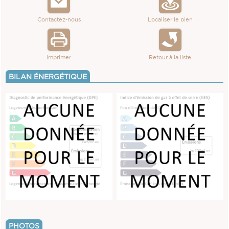
SERVICES
IMMEUBLES
Contactez-nous
Localiser le bien
ALERTE E-MAIL
CONTACT
TERRAINS
VENDRE UN BIEN
Imprimer
Retour à la liste
ESTIMATION
BILAN ÉNERGÉTIQUE
CALCULETTE
PHOTOS